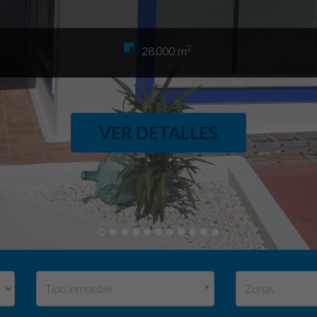
2
28.000 m
VER DETALLES
Tipo inmueble
Zonas
▼