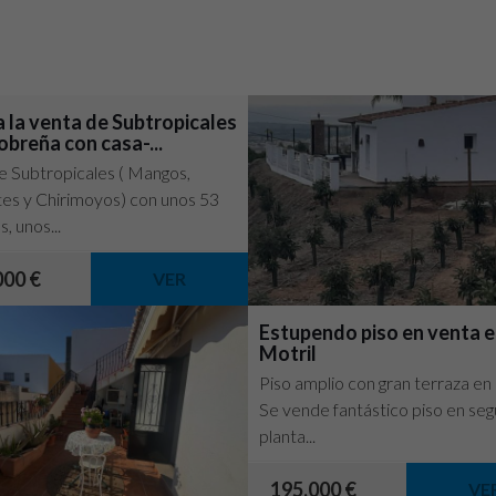
a la venta de Subtropicales
obreña con casa-...
e Subtropicales ( Mangos,
es y Chirimoyos) con unos 53
, unos...
000 €
VER
Estupendo piso en venta 
Motril
Piso amplio con gran terraza en
Se vende fantástico piso en se
planta...
195.000 €
VE