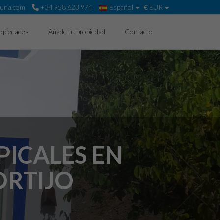
huna.com
+34 958 623 974
Español
€
EUR
opiedades
Añade tu propiedad
Contacto
PICALES EN
ORTIJO