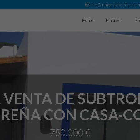
info@inmocalahondacarc
Home
Empresa
Pr
A VENTA DE SUBTRO
REÑA CON CASA-C
750.000 €