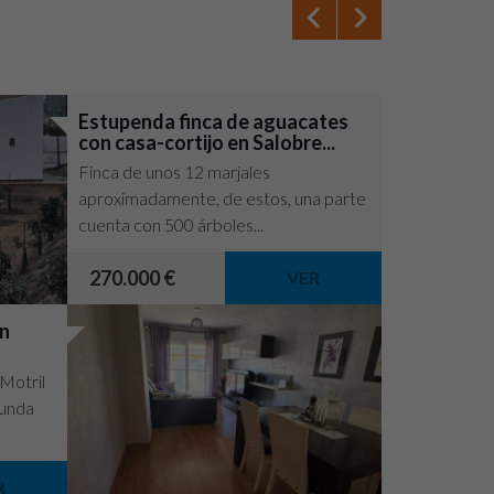
Estupenda finca de aguacates
Finca de 11
con casa-cortijo en Salobre...
Pueblo Nu
Finca de unos 12 marjales
Venta de finc
aproximadamente, de estos, una parte
superficie, q
cuenta con 500 árboles...
arboles de ma
270.000 €
180.000 €
VER
en
 Motril
gunda
R