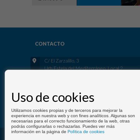
CONTACTO
C/ El Zarzalillo, 3
Urb Estela del Mediterráneo, Local 2
18730 Motril (Granada)
+34 958 623 974
|
+34 695 120 737
Uso de cookies
info@inmocalahondacarchuna.com
De Lunes a Viernes : 09:00 - 13:30
Utilizamos cookies propias y de terceros para mejorar la
experiencia en nuestra web y con fines analíticos. Algunas son
necesarias para el correcto funcionamiento de la web, otras
podrás configurarlas o rechazarlas. Puedes ver más
información en la página de
Política de cookies