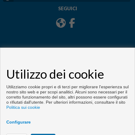
SEGUICI
Utilizzo dei cookie
Copyright © 2026. Tutte le diritti riservate.
Sviluppato vicino
Inmoenter
.
Info legali
|
Protezione dei dati politica
|
Cookies policy
Utilizziamo cookie propri e di terzi per migliorare l'esperienza sul
nostro sito web e per scopi analitici. Alcuni sono necessari per il
corretto funzionamento del sito, altri possono essere configurati
o rifiutati dall'utente. Per ulteriori informazioni, consultare il sito
Politica sui cookie
Configurare