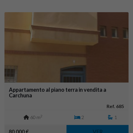
Appartamento al piano terra in vendita a
Carchuna
Ref. 685
2
60 m
2
1
80.000 €
VER