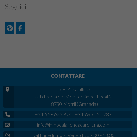
Seguici
CONTATTARE
C/ El Zarzalillo, 3
Urb Estela del Mediterráneo, Local 2
18730 Motril (Granada)
+34 958 623 974
|
+34 695 120 737
info@inmocalahondacarchuna.com
Dal Lunedi fino al Venerdì : 09:00 - 13:30