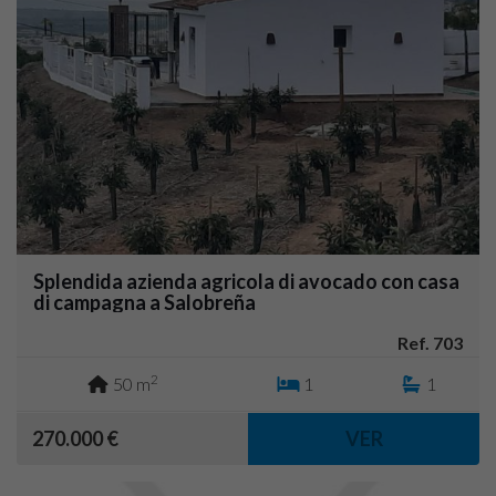
Splendida azienda agricola di avocado con casa
di campagna a Salobreña
Ref. 703
2
50 m
1
1
270.000 €
VER