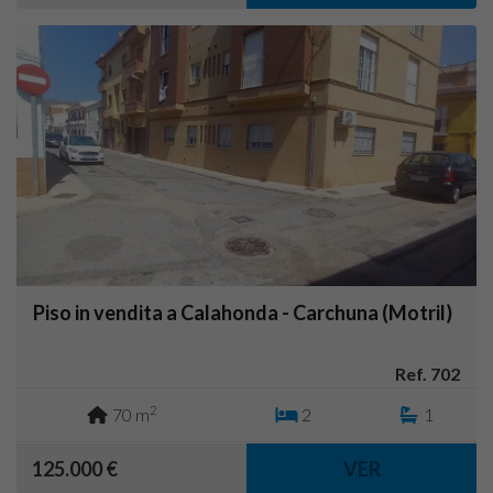
Piso in vendita a Calahonda - Carchuna (Motril)
Ref. 702
2
70 m
2
1
125.000 €
VER