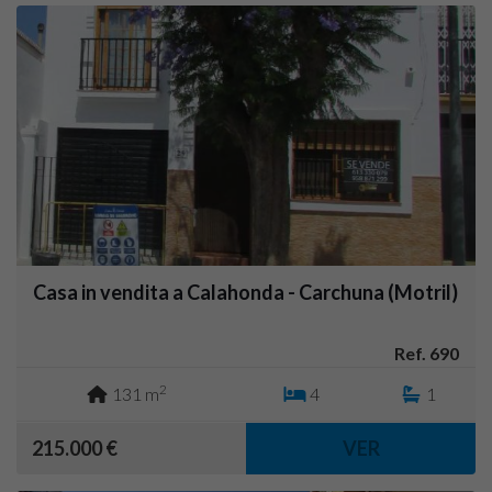
Casa in vendita a Calahonda - Carchuna (Motril)
Ref. 690
2
131 m
4
1
215.000 €
VER