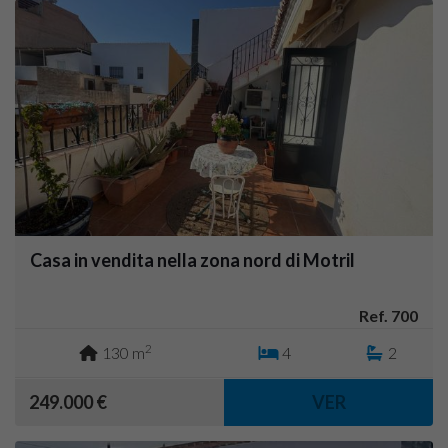
Casa in vendita nella zona nord di Motril
Ref. 700
2
130 m
4
2
249.000 €
VER