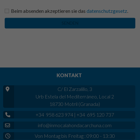
Beim absenden akzeptieren sie das
datenschutzgesetz
.
SENDEN
KONTAKT
C/ El Zarzalillo, 3
Urb Estela del Mediterráneo, Local 2
18730 Motril (Granada)
+34 958 623 974
|
+34 695 120 737
info@inmocalahondacarchuna.com
Von Montag bis Freitag : 09:00 - 13:30