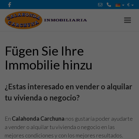
€
Toggl
Fügen Sie Ihre
Immobilie hinzu
¿Estas interesado en vender o alquilar
tu vivienda o negocio?
En
Calahonda Carchuna
nos gustaría poder ayudarte
a vender o alquilar tu vivienda o negocio en las
mejores condiciones y con los mejores resultados.