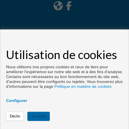
Utilisation de cookies
Copyright © 2026. Tous droits réservés.
Développé près
Inmoenter
.
Avis Légal
|
politique de protection des
données
|
Cookies policy
Nous utilisons nos propres cookies et ceux de tiers pour
améliorer l'expérience sur notre site web et à des fins d'analyse.
Certains sont nécessaires au bon fonctionnement du site web,
d'autres peuvent être configurés ou rejetés. Vous trouverez plus
d'informations sur la page
Politique en matière de cookies
Configurer