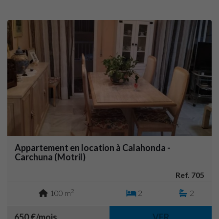
Appartement en location à Calahonda -
Carchuna (Motril)
Ref. 705
2
100 m
2
2
650 €/mois
VER